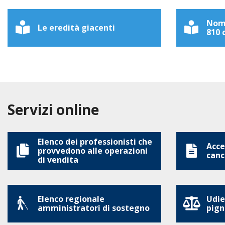
Nomi
Le eredità giacenti
810 c
Servizi online
Elenco dei professionisti che
Acces
provvedono alle operazioni
canc
di vendita
Elenco regionale
Udie
amministratori di sostegno
pign