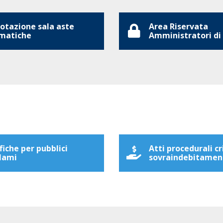
otazione sala aste
Area Riservata
matiche
Amministratori di
fiche per pubblici
Atti procedurali cr
lami
sovraindebitamen