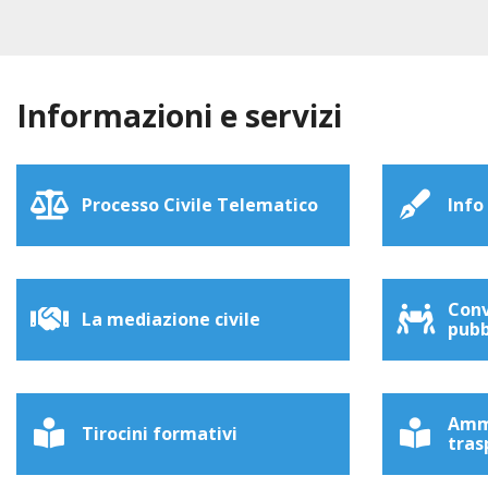
Informazioni e servizi
Processo Civile Telematico
Info
Conv
La mediazione civile
pubb
Amm
Tirocini formativi
tras