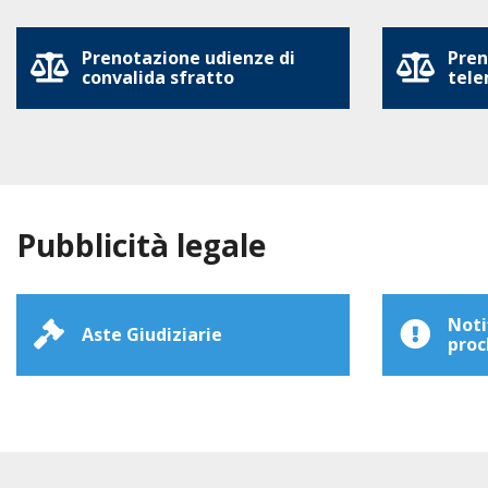
Prenotazione udienze di
Pren
convalida sfratto
tele
Pubblicità legale
Noti
Aste Giudiziarie
proc