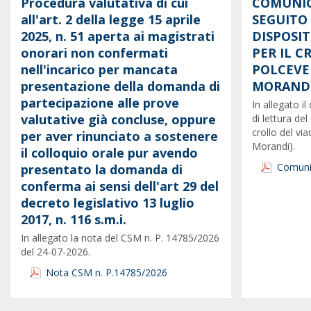
Procedura valutativa di cui
COMUNIC
all'art. 2 della legge 15 aprile
SEGUITO
2025, n. 51 aperta ai magistrati
DISPOSI
onorari non confermati
PER IL 
nell'incarico per mancata
POLCEVE
presentazione della domanda di
MORANDI
partecipazione alle prove
In allegato 
valutative già concluse, oppure
di lettura del
crollo del vi
per aver rinunciato a sostenere
Morandi).
il colloquio orale pur avendo
Comunic
presentato la domanda di
conferma ai sensi dell'art 29 del
decreto legislativo 13 luglio
2017, n. 116 s.m.i.
In allegato la nota del CSM n. P. 14785/2026
del 24-07-2026.
Nota CSM n. P.14785/2026