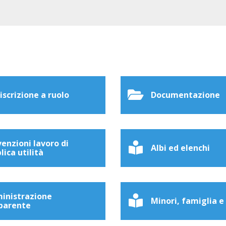
 iscrizione a ruolo
Documentazione
enzioni lavoro di
Albi ed elenchi
lica utilità
inistrazione
Minori, famiglia e
parente