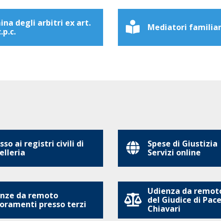
na degli arbitri ex art.
Mediatori familiar
.p.c.
so ai registri civili di
Spese di Giustizia
elleria
Servizi online
Udienza da remoto
nze da remoto
del Giudice di Pace
oramenti presso terzi
Chiavari