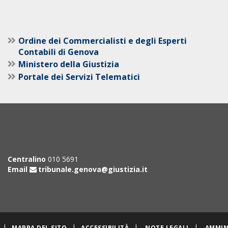
Ordine dei Commercialisti e degli Esperti
Contabili di Genova
Ministero della Giustizia
Portale dei Servizi Telematici
Centralino
010 5691
Email
tribunale.genova@giustizia.it
|
|
|
|
MAPPA DEL SITO
ACCESSIBILITÀ
NOTE LEGALI
AMMIN