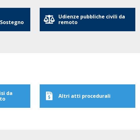
Udienze pubbliche civili da
 Sostegno
remoto
isi da
Altri atti procedurali
to