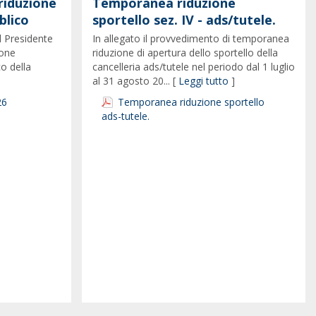
riduzione
Temporanea riduzione
blico
sportello sez. IV - ads/tutele.
l Presidente
In allegato il provvedimento di temporanea
ione
riduzione di apertura dello sportello della
co della
cancelleria ads/tutele nel periodo dal 1 luglio
al 31 agosto 20... [
Leggi tutto
]
26
Temporanea riduzione sportello
ads-tutele.