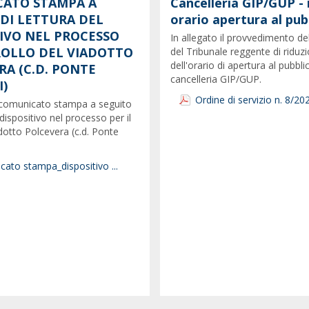
ATO STAMPA A
Cancelleria GIP/GUP - 
 DI LETTURA DEL
orario apertura al pub
TIVO NEL PROCESSO
In allegato il provvedimento de
CROLLO DEL VIADOTTO
del Tribunale reggente di riduz
dell'orario di apertura al pubbli
RA (C.D. PONTE
cancelleria GIP/GUP.
)
Ordine di servizio n. 8/20
il comunicato stampa a seguito
 dispositivo nel processo per il
adotto Polcevera (c.d. Ponte
ato stampa_dispositivo ...