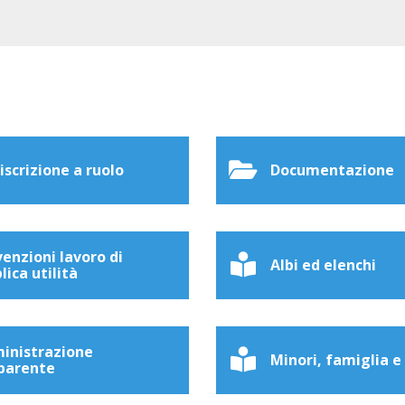
 iscrizione a ruolo
Documentazione
enzioni lavoro di
Albi ed elenchi
lica utilità
inistrazione
Minori, famiglia e
parente