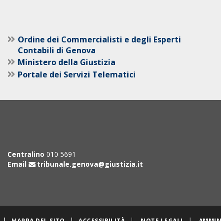
Ordine dei Commercialisti e degli Esperti
Contabili di Genova
Ministero della Giustizia
Portale dei Servizi Telematici
Centralino
010 5691
Email
tribunale.genova@giustizia.it
|
|
|
|
MAPPA DEL SITO
ACCESSIBILITÀ
NOTE LEGALI
AMMIN