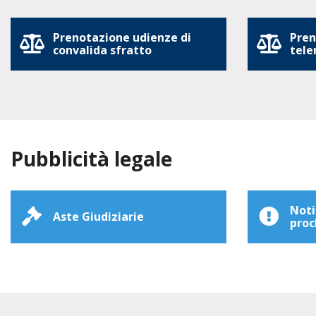
Prenotazione udienze di
Pren
convalida sfratto
tele
Pubblicità legale
Noti
Aste Giudiziarie
proc