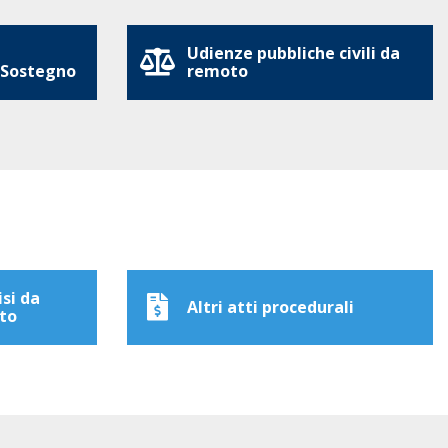
Udienze pubbliche civili da
 Sostegno
remoto
isi da
Altri atti procedurali
to