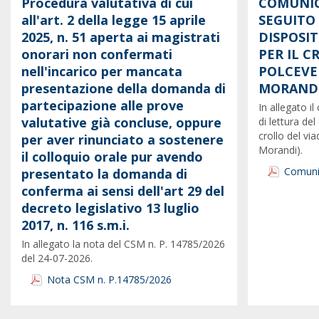
Procedura valutativa di cui
COMUNIC
all'art. 2 della legge 15 aprile
SEGUITO
2025, n. 51 aperta ai magistrati
DISPOSI
onorari non confermati
PER IL 
nell'incarico per mancata
POLCEVE
presentazione della domanda di
MORANDI
partecipazione alle prove
In allegato 
valutative già concluse, oppure
di lettura del
crollo del vi
per aver rinunciato a sostenere
Morandi).
il colloquio orale pur avendo
Comunic
presentato la domanda di
conferma ai sensi dell'art 29 del
decreto legislativo 13 luglio
2017, n. 116 s.m.i.
In allegato la nota del CSM n. P. 14785/2026
del 24-07-2026.
Nota CSM n. P.14785/2026