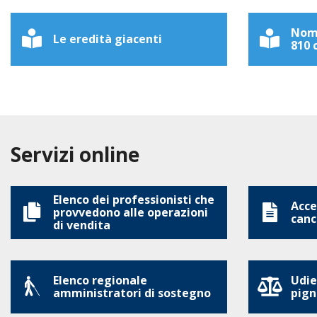
Nomi
Le eredità giacenti
810 c
Servizi online
Elenco dei professionisti che
Acces
provvedono alle operazioni
canc
di vendita
Elenco regionale
Udie
amministratori di sostegno
pign