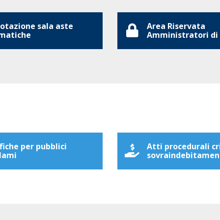
otazione sala aste
Area Riservata
matiche
Amministratori di
fiche per pubblici
Atti procedurali cr
lami
sovraindebitamen