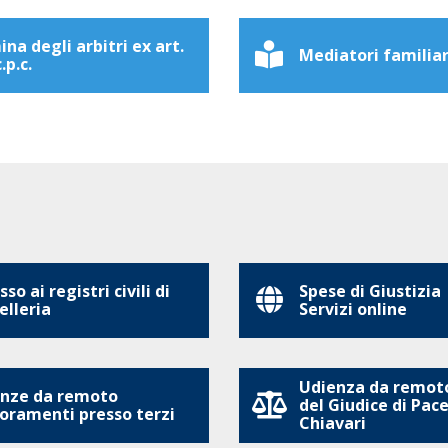
na degli arbitri ex art.
Mediatori familiar
.p.c.
so ai registri civili di
Spese di Giustizia
elleria
Servizi online
Udienza da remoto
nze da remoto
del Giudice di Pace
oramenti presso terzi
Chiavari