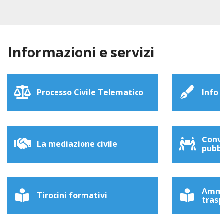
Informazioni e servizi
Processo Civile Telematico
Info
Conv
La mediazione civile
pubb
Amm
Tirocini formativi
tras