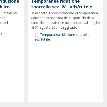
riduzione
Temporanea riduzione
blico
sportello sez. IV - ads/tutele.
l Presidente
In allegato il provvedimento di temporanea
ione
riduzione di apertura dello sportello della
co della
cancelleria ads/tutele nel periodo dal 1 luglio
al 31 agosto 20... [
Leggi tutto
]
26
Temporanea riduzione sportello
ads-tutele.