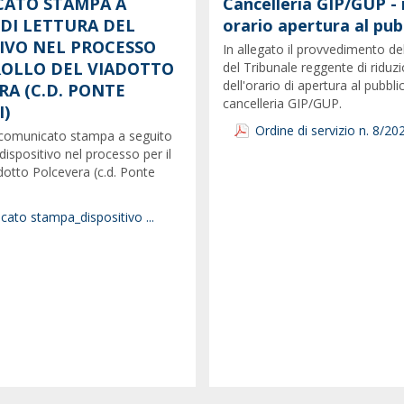
ATO STAMPA A
Cancelleria GIP/GUP - 
 DI LETTURA DEL
orario apertura al pub
TIVO NEL PROCESSO
In allegato il provvedimento de
CROLLO DEL VIADOTTO
del Tribunale reggente di riduz
dell'orario di apertura al pubbli
RA (C.D. PONTE
cancelleria GIP/GUP.
)
Ordine di servizio n. 8/20
il comunicato stampa a seguito
 dispositivo nel processo per il
adotto Polcevera (c.d. Ponte
ato stampa_dispositivo ...