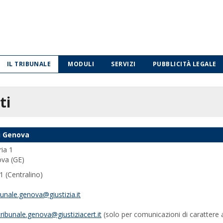
IL TRIBUNALE
MODULI
SERVIZI
PUBBLICITÀ LEGALE
ti
i Genova
ia 1
va (GE)
 (Centralino)
bunale.genova@giustizia.it
tribunale.genova@giustiziacert.it
(solo per comunicazioni di carattere 