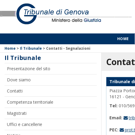
HOME
Home
>
Il Tribunale
>
Contatti - Segnalazioni
Il Tribunale
Contat
Presentazione del sito
Dove siamo
Tribunale d
Piazza Portor
Contatti
16121 - Geno
Competenza territoriale
Tel:
010/5691
Magistrati
Email:
tri
Uffici e cancellerie
PEC:
prot.