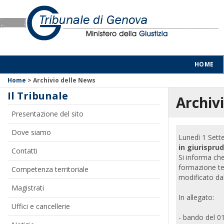
HOME
Home
>
Archivio delle News
Il Tribunale
Archivi
Presentazione del sito
Dove siamo
Lunedì 1 Set
in giurispru
Contatti
Si informa che
formazione teo
Competenza territoriale
modificato dal
Magistrati
In allegato:
Uffici e cancellerie
- bando del 01/