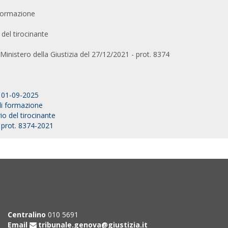
 formazione
del tirocinante
l Ministero della Giustizia del 27/12/2021 - prot. 8374
 01-09-2025
di formazione
o del tirocinante
- prot. 8374-2021
Centralino
010 5691
Email
tribunale.genova@giustizia.it