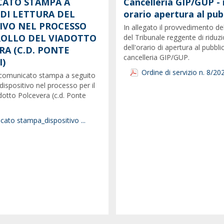
ATO STAMPA A
Cancelleria GIP/GUP - 
 DI LETTURA DEL
orario apertura al pub
TIVO NEL PROCESSO
In allegato il provvedimento de
CROLLO DEL VIADOTTO
del Tribunale reggente di riduz
dell'orario di apertura al pubbli
RA (C.D. PONTE
cancelleria GIP/GUP.
)
Ordine di servizio n. 8/20
il comunicato stampa a seguito
 dispositivo nel processo per il
adotto Polcevera (c.d. Ponte
ato stampa_dispositivo ...