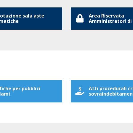
otazione sala aste
Area Riservata
matiche
Amministratori di
fiche per pubblici
Atti procedurali cr
lami
sovraindebitamen