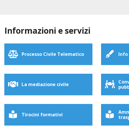
Informazioni e servizi
Processo Civile Telematico
Info
Conv
La mediazione civile
pubb
Amm
Tirocini formativi
tras