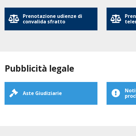
Prenotazione udienze di
Pren
convalida sfratto
tele
Pubblicità legale
Noti
Aste Giudiziarie
proc