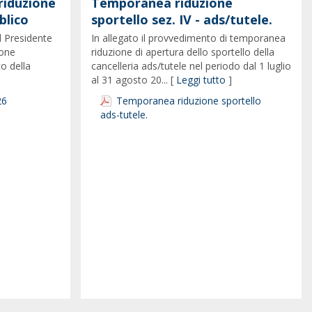
riduzione
Temporanea riduzione
blico
sportello sez. IV - ads/tutele.
l Presidente
In allegato il provvedimento di temporanea
ione
riduzione di apertura dello sportello della
co della
cancelleria ads/tutele nel periodo dal 1 luglio
al 31 agosto 20... [
Leggi tutto
]
26
Temporanea riduzione sportello
ads-tutele.