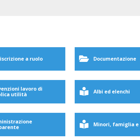
 iscrizione a ruolo
Documentazione
enzioni lavoro di
Albi ed elenchi
lica utilità
inistrazione
Minori, famiglia e
parente