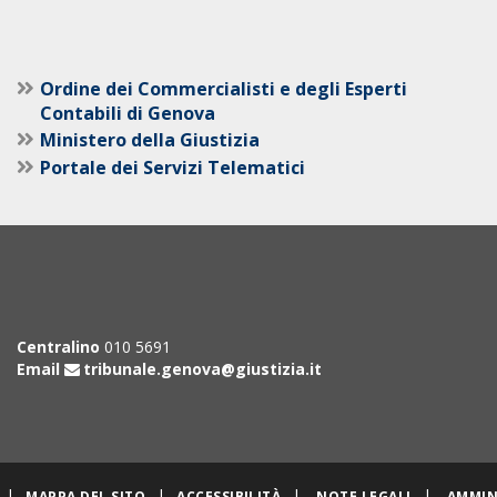
Ordine dei Commercialisti e degli Esperti
Contabili di Genova
Ministero della Giustizia
Portale dei Servizi Telematici
Centralino
010 5691
Email
tribunale.genova@giustizia.it
|
|
|
|
MAPPA DEL SITO
ACCESSIBILITÀ
NOTE LEGALI
AMMIN