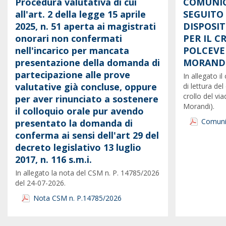
Procedura valutativa di cui
COMUNIC
all'art. 2 della legge 15 aprile
SEGUITO
2025, n. 51 aperta ai magistrati
DISPOSI
onorari non confermati
PER IL 
nell'incarico per mancata
POLCEVE
presentazione della domanda di
MORANDI
partecipazione alle prove
In allegato 
valutative già concluse, oppure
di lettura del
crollo del vi
per aver rinunciato a sostenere
Morandi).
il colloquio orale pur avendo
Comunic
presentato la domanda di
conferma ai sensi dell'art 29 del
decreto legislativo 13 luglio
2017, n. 116 s.m.i.
In allegato la nota del CSM n. P. 14785/2026
del 24-07-2026.
Nota CSM n. P.14785/2026