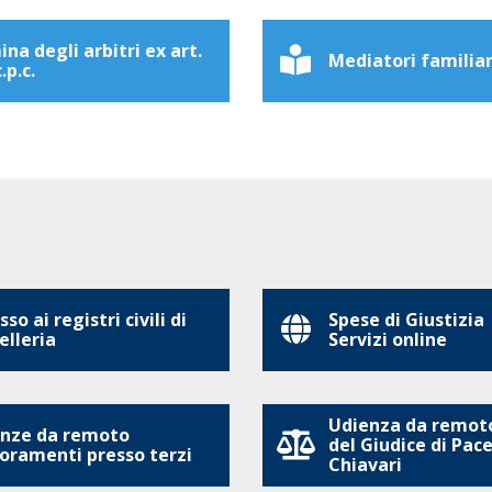
na degli arbitri ex art.
Mediatori familiar
.p.c.
so ai registri civili di
Spese di Giustizia
elleria
Servizi online
Udienza da remoto
nze da remoto
del Giudice di Pace
oramenti presso terzi
Chiavari