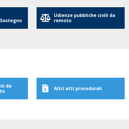
Udienze pubbliche civili da
 Sostegno
remoto
isi da
Altri atti procedurali
to