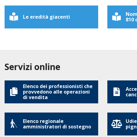
Nomi
Le eredità giacenti
810 c
Servizi online
Elenco dei professionisti che
Acces
provvedono alle operazioni
canc
di vendita
Elenco regionale
Udie
amministratori di sostegno
pign